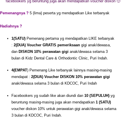
facebookers yg beruntung juga akan mendapatkan voucher diskon 🙂
Pemenangnya ?
5 (lima) peserta yg mendapatkan Like terbanyak
Hadiahnya ?
1(SATU)
Pemenang pertama yg mendapatkan LIKE terbanyak
:
2(DUA) Voucher GRATIS pemeriksaan
gigi anak/dewasa,
dan
DISKON 10% perawatan gigi
anak/dewasa selama 3
bulan di Kidz Dental Care & Orthodontic Clinic, Puri Indah.
4(EMPAT
) Pemenang Like terbanyak lainnya masing-masing
mendapat :
2(DUA) Voucher DISKON 10% perawatan gigi
anak/dewasa selama 3 bulan di KDCOC, Puri Indah
Facebookers yg sudah like akan diundi dan
10 (SEPULUH)
yg
beruntung masing-masing juga akan mendapatkan
1 (SATU)
voucher diskon 10% untuk perawatan gigi anak/dewasa selama
3 bulan di KDCOC, Puri Indah.