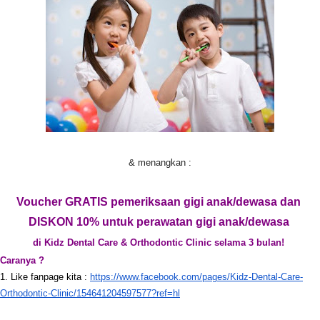
& menangkan :
Voucher GRATIS pemeriksaan gigi anak/dewasa dan
DISKON 10% untuk perawatan gigi anak/dewasa
di Kidz Dental Care & Orthodontic Clinic selama 3 bulan!
Caranya ?
1. Like fanpage kita :
https://www.facebook.com/
pages/Kidz-Dental-Care-
Orthodontic-Clinic/
154641204597577?ref=hl