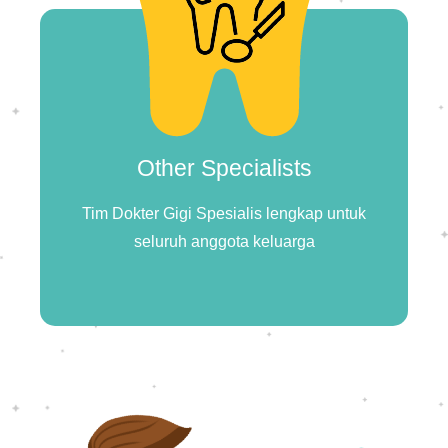
Other Specialists
Tim Dokter Gigi Spesialis lengkap untuk
seluruh anggota keluarga