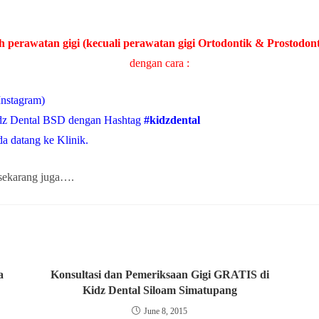
 perawatan gigi (kecuali perawatan gigi Ortodontik & Prostodon
dengan cara :
Instagram)
idz Dental BSD dengan Hashtag
#kidzdental
da datang ke Klinik.
 sekarang juga….
a
Konsultasi dan Pemeriksaan Gigi GRATIS di
Kidz Dental Siloam Simatupang
June 8, 2015