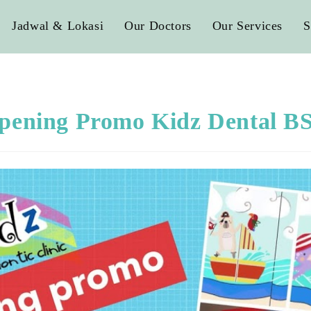
Jadwal & Lokasi
Our Doctors
Our Services
S
pening Promo Kidz Dental B