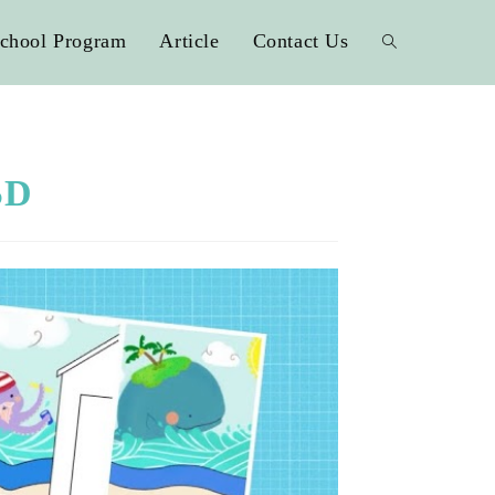
chool Program
Article
Contact Us
SD