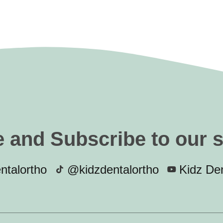
e and Subscribe to our 
ntalortho
@kidzdentalortho
Kidz Den