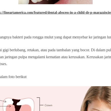
s://fineartamerica.com/featured/dental-abscess-in-a-child-dr-p-marazzisci
gnya bakteri pada rongga mulut yang dapat menyebar ke jaringan lunak
i gigi berlubang, retakan, atau pada tambalan yang bocor. Di dalam pul
babkan jaringan pulpa mengalami kematian atau kerusakan. Kerusakan ja
bses.
alam foto berikut