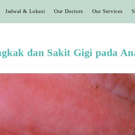
Jadwal & Lokasi
Our Doctors
Our Services
S
gkak dan Sakit Gigi pada An