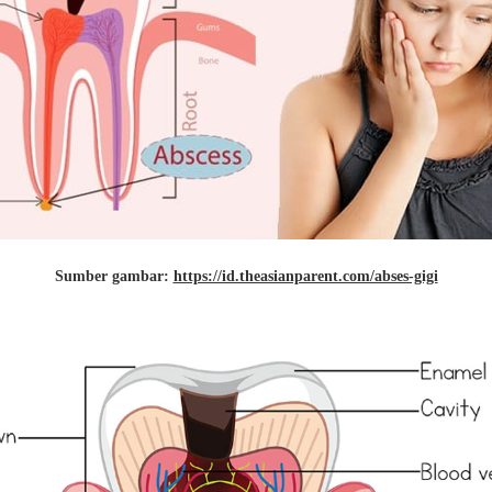
Sumber gambar:
https://id.theasianparent.com/abses-gigi