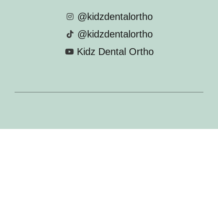
@kidzdentalortho
@kidzdentalortho
Kidz Dental Ortho