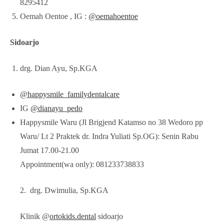
8295412
Oemah Oentoe , IG :
@oemahoentoe
Sidoarjo
drg. Dian Ayu, Sp.KGA
@happysmile_familydentalcare
IG
@dianayu_pedo
Happysmile Waru (Jl Brigjend Katamso no 38 Wedoro pp
Waru/ Lt 2 Praktek dr. Indra Yuliati Sp.OG): Senin Rabu
Jumat 17.00-21.00
Appointment(wa only): 081233738833
2. drg. Dwimulia, Sp.KGA
Klinik @
ortokids.dental
sidoarjo