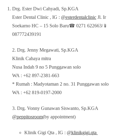
Drg. Ester Dwi Cahyadi, Sp.KGA
Ester Dental Clinic , IG :
@esterdentalclinic
Jl. Ir
Soekarno HC – 15 Solo Baru☎ 0271 622663/📱
087772439191
2. Drg. Jenny Megawati, Sp.KGA
Klinik Cahaya mitra
Nusa Indah 9 no 5 Punggawan solo
WA : +62 897-2381-663
* Rumah : Madyotaman 2 no. 31 Punggawan solo
WA : +62 819-0197-2000
3. Drg. Vonny Gunawan Siswanto, Sp.KGA
@peppitosroom
(by appointment)
Klinik Gigi Qta , IG :
@klinikgigi.qta