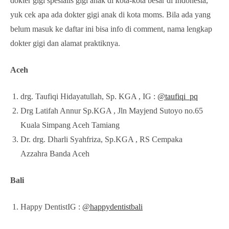
dokter gigi spesialis gigi anak di kota-kota besar di Indonesia,
yuk cek apa ada dokter gigi anak di kota moms. Bila ada yang
belum masuk ke daftar ini bisa info di comment, nama lengkap
dokter gigi dan alamat praktiknya.
Aceh
drg. Taufiqi Hidayatullah, Sp. KGA , IG :
@taufiqi_pq
Drg Latifah Annur Sp.KGA , Jln Mayjend Sutoyo no.65
Kuala Simpang Aceh Tamiang
Dr. drg. Dharli Syahfriza, Sp.KGA , RS Cempaka
Azzahra Banda Aceh
Bali
Happy DentistIG :
@happydentistbali