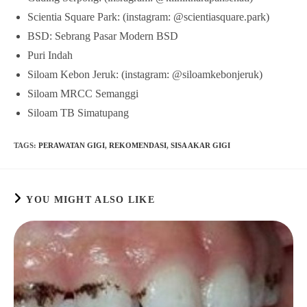
Scientia Square Park: (instagram: @scientiasquare.park)
BSD: Sebrang Pasar Modern BSD
Puri Indah
Siloam Kebon Jeruk: (instagram: @siloamkebonjeruk)
Siloam MRCC Semanggi
Siloam TB Simatupang
TAGS
:
PERAWATAN GIGI
,
REKOMENDASI
,
SISA AKAR GIGI
YOU MIGHT ALSO LIKE