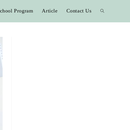
chool Program
Article
Contact Us