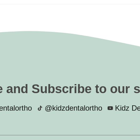
e and Subscribe to our 
ntalortho
@kidzdentalortho
Kidz De